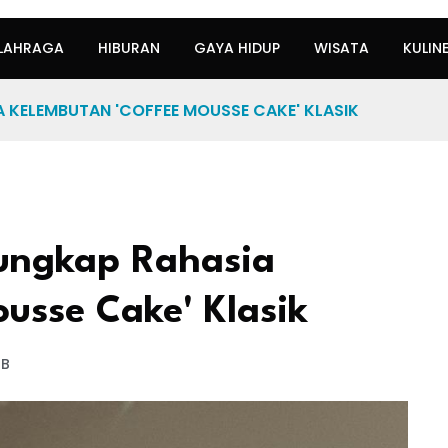
LAHRAGA
HIBURAN
GAYA HIDUP
WISATA
KULIN
 KELEMBUTAN 'COFFEE MOUSSE CAKE' KLASIK
gungkap Rahasia
usse Cake' Klasik
IB