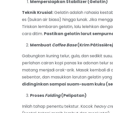
Mempersiapkan Stabilizer (Gelatin)
Teknik Krusial:
Gelatin adalah rahasia kesta
es (bukan air biasa) hingga lunak. Jika menggu
Tiriskan lembaran gelatin, lalu lelehkan denga
cara ditim.
Pastikan gelatin larut sempurn
Membuat
Coffee Base
(Krim Pâtissière
Gabungkan kuning telur, gula, dan sedikit sus
perlahan cairan kopi panas ke adonan telur sa
matang menjadi orak-arik. Masak kembali di a
sebentar, dan masukkan larutan gelatin yang 
didinginkan sampai suam-suam kuku (seki
Proses
Folding
(Pelipatan)
Inilah tahap penentu tekstur. Kocok
heavy c