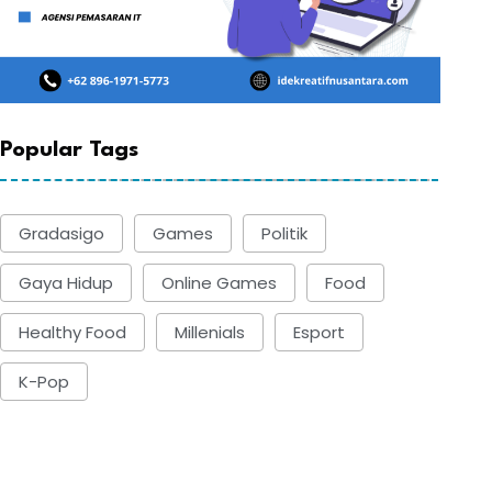
Popular Tags
Gradasigo
Games
Politik
Gaya Hidup
Online Games
Food
Healthy Food
Millenials
Esport
K-Pop