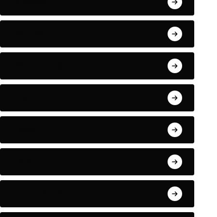
Budaya
Edukasi
Gaya Hidup
Hiburan
Histori
Hobi
Inspirasi Bisnis