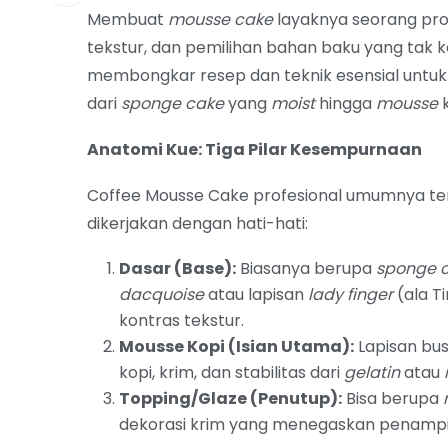
Membuat
mousse cake
layaknya seorang pr
tekstur, dan pemilihan bahan baku yang tak k
membongkar resep dan teknik esensial untuk
dari
sponge cake
yang
moist
hingga
mousse
k
Anatomi Kue: Tiga Pilar Kesempurnaan
Coffee Mousse Cake profesional umumnya ter
dikerjakan dengan hati-hati:
Dasar (Base):
Biasanya berupa
sponge 
dacquoise
atau lapisan
lady finger
(ala T
kontras tekstur.
Mousse Kopi (Isian Utama):
Lapisan bus
kopi, krim, dan stabilitas dari
gelatin
atau
Topping/Glaze (Penutup):
Bisa berupa
dekorasi krim yang menegaskan penamp