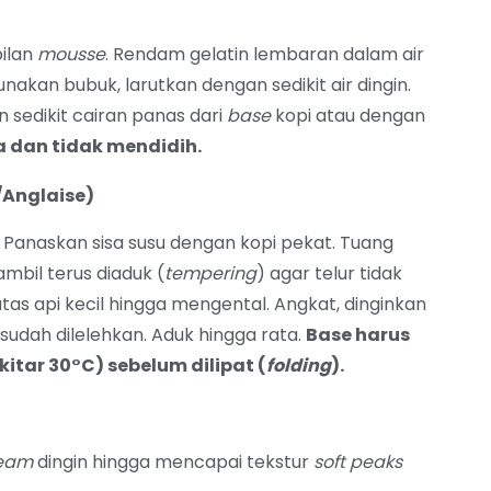
bilan
mousse
. Rendam gelatin lembaran dalam air
nakan bubuk, larutkan dengan sedikit air dingin.
n sedikit cairan panas dari
base
kopi atau dengan
a dan tidak mendidih.
/Anglaise)
u. Panaskan sisa susu dengan kopi pekat. Tuang
mbil terus diaduk (
tempering
) agar telur tidak
tas api kecil hingga mengental. Angkat, dinginkan
sudah dilelehkan. Aduk hingga rata.
Base harus
tar 30°C) sebelum dilipat (
folding
).
ream
dingin hingga mencapai tekstur
soft peaks