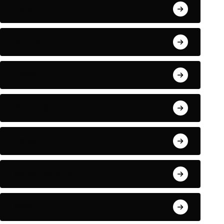
Kolom
Kuliner
News
Olahraga
Religi
Sementara itu
Sosok