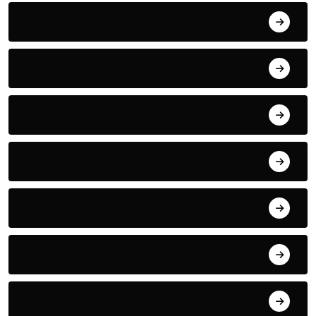
News
Olahraga
Religi
Sementara itu
Sosok
Tekno
Tips Keren