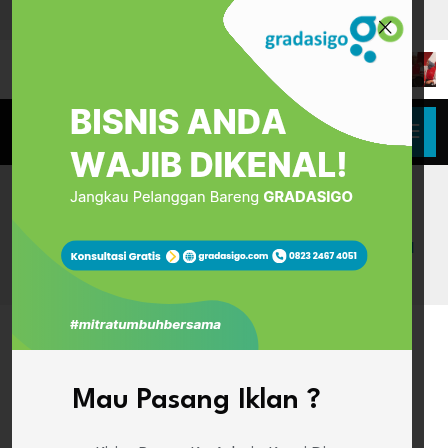
HOME
LSK HIPNOTERAPI INDONESIA PERKUAT STANDAR
VOKASI, SYDNEY PANJIAGUNG RAIH PENGHARGAAN
PENGUJI PROFESIONAL
Mau Pasang Iklan ?