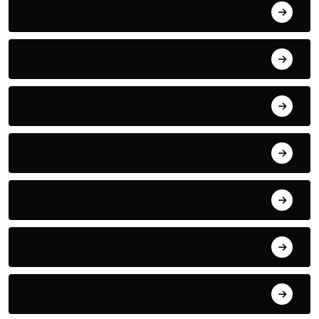
Gaya Hidup
Hiburan
Histori
Hobi
Inspirasi Bisnis
Kolom
Kuliner