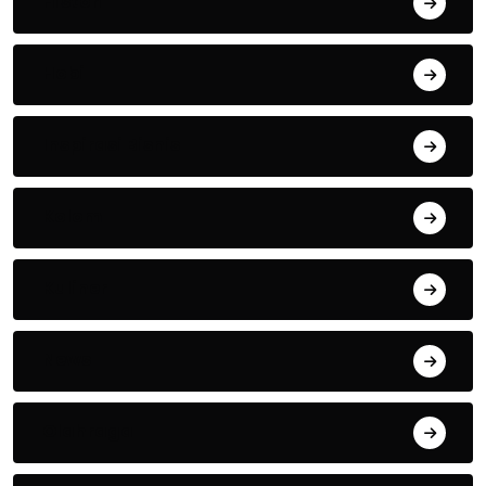
Histori
Hobi
Inspirasi Bisnis
Kolom
Kuliner
News
Olahraga