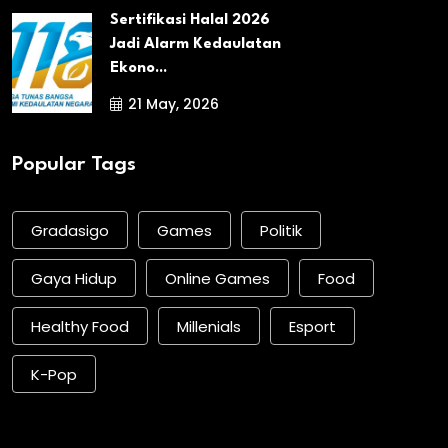
Sertifikasi Halal 2026
Jadi Alarm Kedaulatan
Ekono...
21 May, 2026
Popular Tags
Gradasigo
Games
Politik
Gaya Hidup
Online Games
Food
Healthy Food
Millenials
Esport
K-Pop