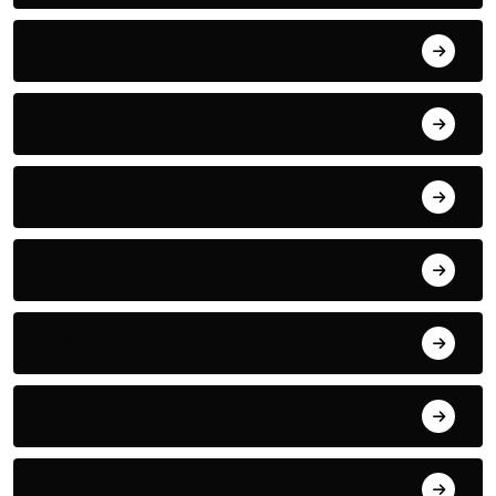
Budaya
Edukasi
Gaya Hidup
Hiburan
Histori
Hobi
Inspirasi Bisnis