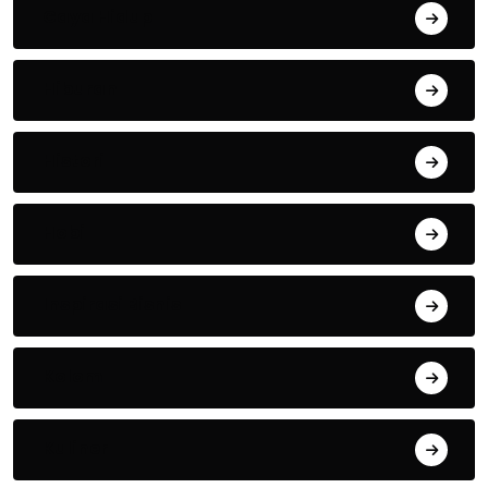
Gaya Hidup
Hiburan
Histori
Hobi
Inspirasi Bisnis
Kolom
Kuliner