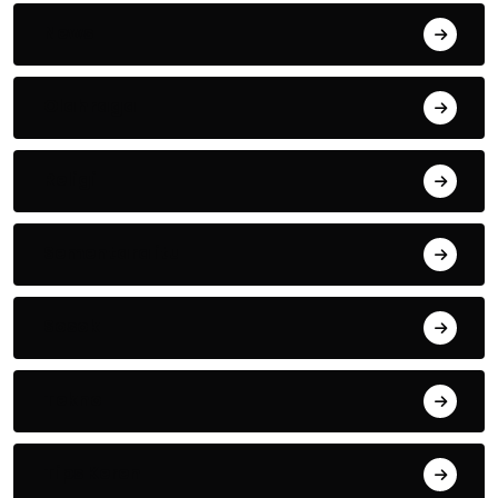
News
Olahraga
Religi
Sementara itu
Sosok
Tekno
Tips Keren