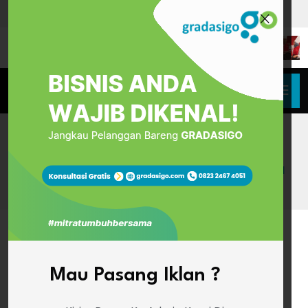
HOME
LSK HIPNOTERAPI INDONESIA PERKUAT STANDAR
VOKASI, SYDNEY PANJIAGUNG RAIH PENGHARGAAN
PENGUJI PROFESIONAL
Mau Pasang Iklan ?