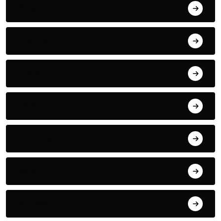
Gaya Hidup
Hiburan
Histori
Hobi
Inspirasi Bisnis
Kolom
Kuliner