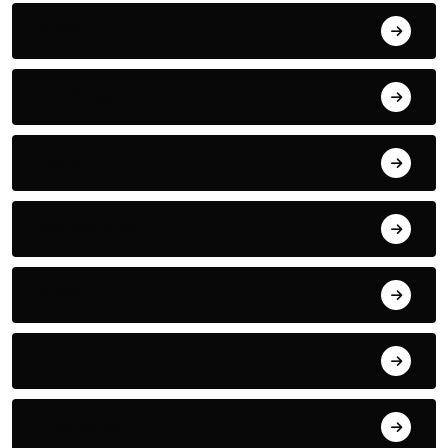
News
Olahraga
Religi
Sementara itu
Sosok
Tekno
Tips Keren