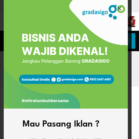
HOME
BANGUN BISNIS "MODAL TIPIS" BUAT LULUSAN
KURSUS!
Mau Pasang Iklan ?